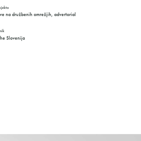
ojekta
e na družbenih omrežjih, advertorial
nik
he Slovenija