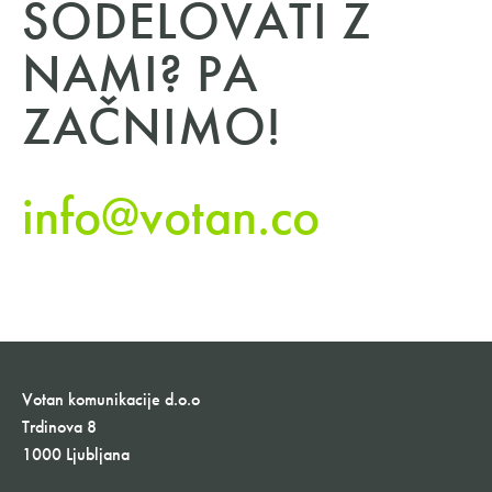
SODELOVATI Z
NAMI? PA
ZAČNIMO!
info@votan.co
Votan komunikacije d.o.o
Trdinova 8
1000 Ljubljana