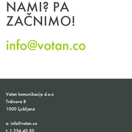
NAMI? PA
ZAČNIMO!
info@votan.co
Votan komunikacije d.o.o
Trdinova 8
1000 Ljubljana
e:
info@votan.co
t:
1.236.40.50